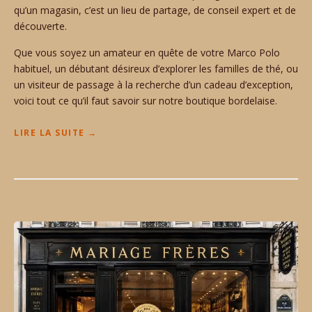
qu’un magasin, c’est un lieu de partage, de conseil expert et de
découverte.
Que vous soyez un amateur en quête de votre Marco Polo
habituel, un débutant désireux d’explorer les familles de thé, ou
un visiteur de passage à la recherche d’un cadeau d’exception,
voici tout ce qu’il faut savoir sur notre boutique bordelaise.
“
LIRE LA SUITE
→
L
A
B
O
U
T
I
Q
U
E
D
U