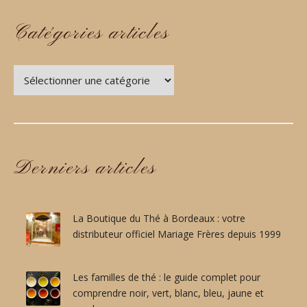
F
G
R
E
Catégories articles
È
F
R
R
E
È
Catégories
S
R
D
articles
E
E
S
P
:
U
L
I
’
S
Derniers articles
H
1
I
9
S
9
T
9
O
La Boutique du Thé à Bordeaux : votre
”
I
distributeur officiel Mariage Frères depuis 1999
R
E
D
Les familles de thé : le guide complet pour
’
comprendre noir, vert, blanc, bleu, jaune et
U