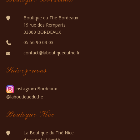
)
”
Boutique du Thé Bordeaux
19 rue des Remparts
33000 BORDEAUX
05 56 90 03 03
contact@laboutiqueduthe.fr
Suivez-nous
Instagram Bordeaux
@laboutiqueduthe
Boutique Nice
La Boutique du Thé Nice
4 rue de la Liberté