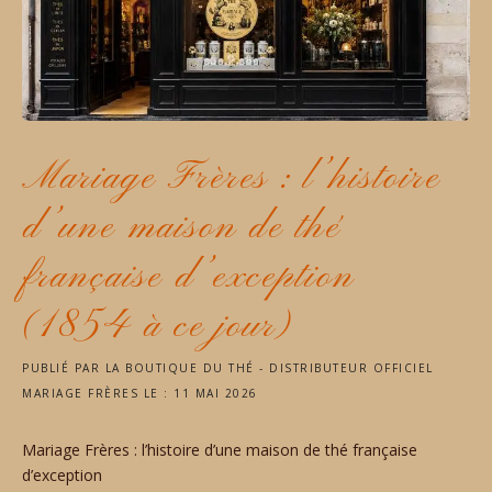
T
H
É
À
B
O
R
D
Mariage Frères : l’histoire
E
A
d’une maison de thé
U
X
française d’exception
:
V
O
(1854 à ce jour)
T
R
PUBLIÉ PAR
LA BOUTIQUE DU THÉ - DISTRIBUTEUR OFFICIEL
E
MARIAGE FRÈRES
LE :
11 MAI 2026
D
I
S
Mariage Frères : l’histoire d’une maison de thé française
T
d’exception
R