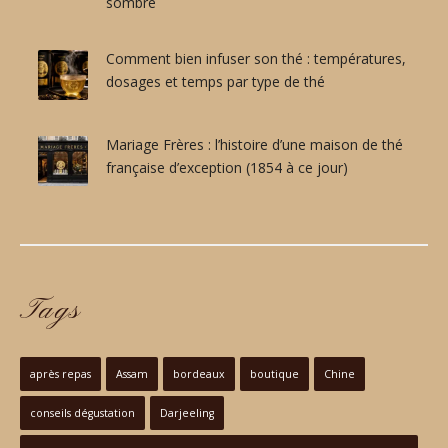
sombre
N
E
M
Comment bien infuser son thé : températures,
A
dosages et temps par type de thé
I
S
O
Mariage Frères : l’histoire d’une maison de thé
N
française d’exception (1854 à ce jour)
D
E
T
H
É
F
R
Tags
A
N
Ç
A
après repas
Assam
bordeaux
boutique
Chine
I
S
conseils dégustation
Darjeeling
E
D