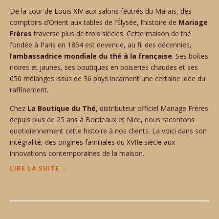
I
De la cour de Louis XIV aux salons feutrés du Marais, des
B
comptoirs d’Orient aux tables de l’Élysée, l’histoire de
Mariage
U
Frères
traverse plus de trois siècles. Cette maison de thé
T
fondée à Paris en 1854 est devenue, au fil des décennies,
E
l’
ambassadrice mondiale du thé à la française
U
. Ses boîtes
R
noires et jaunes, ses boutiques en boiseries chaudes et ses
O
650 mélanges issus de 36 pays incarnent une certaine idée du
F
raffinement.
F
I
Chez
La Boutique du Thé
, distributeur officiel Mariage Frères
C
depuis plus de 25 ans à Bordeaux et Nice, nous racontons
I
quotidiennement cette histoire à nos clients. La voici dans son
E
intégralité, des origines familiales du XVIIe siècle aux
L
innovations contemporaines de la maison.
M
A
“
LIRE LA SUITE
→
R
M
I
A
A
R
G
I
E
A